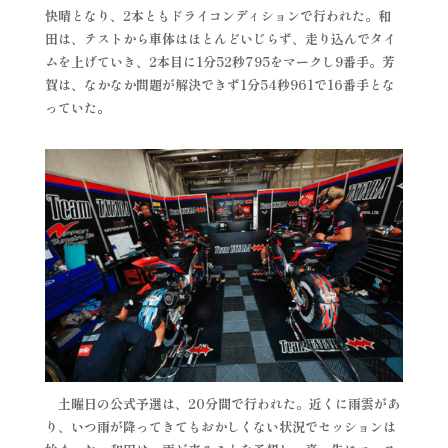
快晴となり、2本ともドライコンディションで行われた。和
田は、テストから車体はほとんどいじらず、走り込んでタイ
ムを上げていき、2本目に1分52秒795をマークし9番手。芳
賀は、なかなか問題が解決できず1分54秒961で16番手とな
っていた。
土曜日の公式予選は、20分間で行われた。近くに雨雲があ
り、いつ雨が降ってきてもおかしくない状況でセッションは