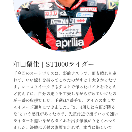
和田留佳｜ST1000ライダー
「今回のオートポリスは、事前テストで、雨も晴れも走
れて、いい流れを持ってこれたのがすごく大きかったで
す。レースウイークでもテストで作ったバイクをほとん
ど変えずに、自分の走りを工夫しながら詰めていけたの
が一番の収穫でした。予選は7番手で、タイムの出し方
もイメージ通りにできました。“3、4周したら雨が降る
な”という感覚があったので、先頭付近で出ていって速い
ライダーを追いながらタイムを出す作戦がうまくハマり
ました。決勝は天候の影響で走れず、本当に悔しいで