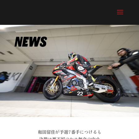
和田留佳が予選7番手につけるも
決勝は悪天候のため無念の中止