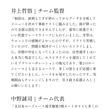
井上哲悟｜チーム監督
「和田は、前戦もてぎが終わってからデータを分析して
メニューを決めて事前テストに臨みました。雨が降った
ので全部は消化できませんでしたが、着実に前進でき、
いい状態でレースウイークに入れていました。芳賀は、
ウエットでの感触がよかったのですが、ドライで苦戦し
ていたので、問題を解決すべくいろいろトライしまし
た。決勝が中止になってしまったのは、自然相手とはい
え本当に残念でした。ホスピタリティを運営してくれて
いるプラマコーポレーションの地元であり、第2のホー
ムレースとも言えるコースで、多くの皆さまが応援に来
てくださいました。レースをお見せしたかったです。次
戦岡山もチャレンジしますので、引き続き応援よろしく
お願いいたします」
中野誠司｜チーム代表
「全日本ロードレース選手権第5戦オートポリスも多くの