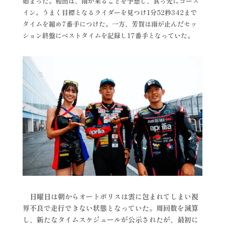
始まった。和田は、雨が来ることを予想し、真っ先にコース
イン。うまく目標となるライダーを見つけ1分52秒342まで
タイムを縮め7番手につけた。一方、芳賀は雨が止んだセッ
ション終盤にベストタイムを記録し17番手となっていた。
日曜日は朝からオートポリスは雲に包まれてしまい視
界不良で走行できない状態となっていた。周回数を減算
し、新たなタイムスケジュールが公示されたが、最初に