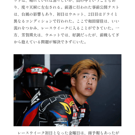
ットは、晴れていれば清々しいが、山の中ということもあ
り、度々天候に左右される。前週に行われた事前公開テスト
は、台風の影響もあり、初日はウエット、2日目はドライと
異なるコンディションで行われた。ここで和田留佳は、いい
流れをつかみ、レースウイークに入ることができていた。一
方、芳賀瑛大は、ウエットでは、好調だったが、前戦もてぎ
から抱えている問題が解決できずにいた。
レースウイーク初日となった金曜日は、雨予報もあったが