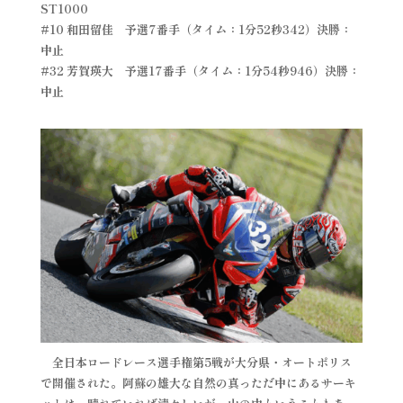
ST1000
#10 和田留佳 予選7番手（タイム：1分52秒342）決勝：
中止
#32 芳賀瑛大 予選17番手（タイム：1分54秒946）決勝：
中止
全日本ロードレース選手権第5戦が大分県・オートポリス
で開催された。阿蘇の雄大な自然の真っただ中にあるサーキ