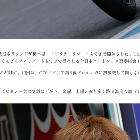
本ラウンドが栃木県・モビリティリゾートもてぎで開催された。Team T
じくモビリティリゾートもてぎで行われる全日本ロードレース選手権第
ARRC。和田は、CIVイタリア第3戦バレルンガに初参戦して間も
になると一気に気温は下がり、金曜、土曜と雲も多く路面温度も思っ